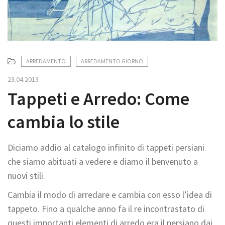
t
i
o
n
ARREDAMENTO
ARREDAMENTO GIORNO
23.04.2013
Tappeti e Arredo: Come
cambia lo stile
Diciamo addio al catalogo infinito di tappeti persiani
che siamo abituati a vedere e diamo il benvenuto a
nuovi stili.
Cambia il modo di arredare e cambia con esso l’idea di
tappeto. Fino a qualche anno fa il re incontrastato di
questi importanti elementi di arredo era il persiano dai