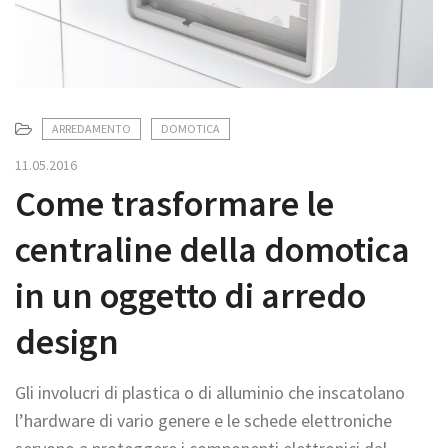
t
i
o
n
ARREDAMENTO
DOMOTICA
11.05.2016
Come trasformare le
centraline della domotica
in un oggetto di arredo
design
Gli involucri di plastica o di alluminio che inscatolano
l’hardware di vario genere e le schede elettroniche