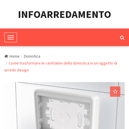
INFOARREDAMENTO
T
o
g
Home
Domotica
g
Come trasformare le centraline della domotica in un oggetto di
arredo design
l
e
N
a
v
i
g
a