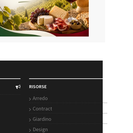
RISORSE
Arredo
Contract
Giardino
Design