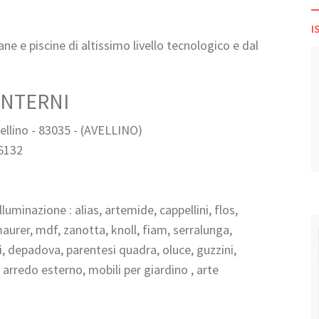
I
e e piscine di altissimo livello tecnologico e dal
INTERNI
ellino - 83035 - (AVELLINO)
6132
luminazione : alias, artemide, cappellini, flos,
 maurer, mdf, zanotta, knoll, fiam, serralunga,
nti, depadova, parentesi quadra, oluce, guzzini,
arredo esterno, mobili per giardino , arte