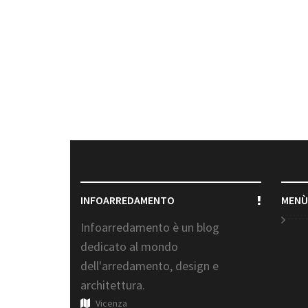
INFOARREDAMENTO
MENÙ
Infoarredamento è un blog
dedicato al mondo
dell'arredamento, design e
architettura.
Vicenza