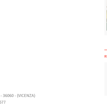
R
 - 36060 - (VICENZA)
577