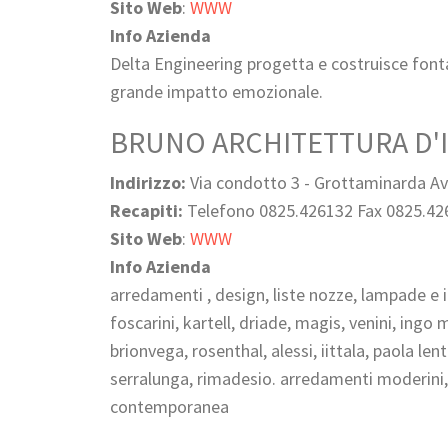
Sito Web
:
WWW
Info Azienda
Delta Engineering progetta e costruisce fontan
grande impatto emozionale.
BRUNO ARCHITETTURA D'
Indirizzo:
Via condotto 3 - Grottaminarda Av
Recapiti:
Telefono 0825.426132 Fax 0825.42
Sito Web
:
WWW
Info Azienda
arredamenti , design, liste nozze, lampade e il
foscarini, kartell, driade, magis, venini, ingo
brionvega, rosenthal, alessi, iittala, paola le
serralunga, rimadesio. arredamenti moderini, 
contemporanea