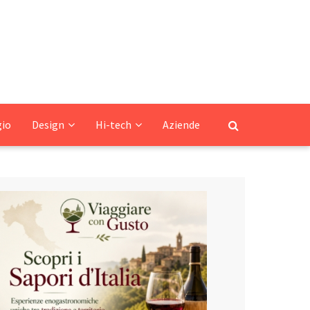
gio
Design
Hi-tech
Aziende