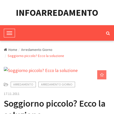
INFOARREDAMENTO
T
o
g
Home
Arredamento Giorno
g
Soggiorno piccolo? Ecco la soluzione
l
e
N
a
ARREDAMENTO
ARREDAMENTO GIORNO
v
17.11.2011
i
Soggiorno piccolo? Ecco la
g
a