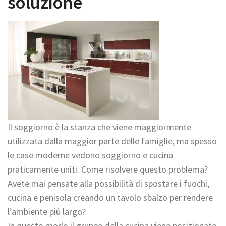
soluzione
t
i
o
n
Il soggiorno è la stanza che viene maggiormente
utilizzata dalla maggior parte delle famiglie, ma spesso
le case moderne vedono soggiorno e cucina
praticamente uniti. Come risolvere questo problema?
Avete mai pensate alla possibilità di spostare i fuochi,
cucina e penisola creando un tavolo sbalzo per rendere
l’ambiente più largo?
In questo modo il gruppo della cucina viene posizionato