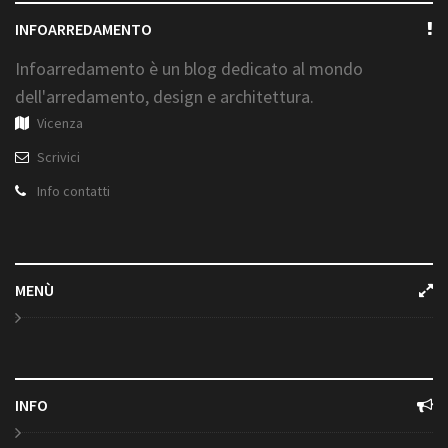
INFOARREDAMENTO
Infoarredamento è un blog dedicato al mondo
dell'arredamento, design e architettura.
Vicenza
Scrivici
Info contatti
MENÙ
INFO